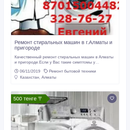
Ремонт стиральных машин в г.Алматы и
пригороде
Качественный ремонт стиральных машин в Алматы
и пригороде.Если у Вас такие симптомы у
стиральной машинки как: - не сливает воду; - шумит
06/11/2019
Ремонт бытовой техники
или громко стучит; - не греет воду; - долго стирает
Казахстан, Алматы
(больше положенного программой времени); - не
заливает воду; - не крутится барабан; - подтекает; -
не включается; - попал инородный предмет; - не
горит индикация, дисплей не освящен, не горит
500 тенге 〒
контрольная лампочка; - не открывается люк,
дверца; - стиральная машина остановилась в
процессе стирки; - постоянно заливает воду; - сбой
в программе , то звоните Нам мы отремонтируем
Вашу стиральную машинку.