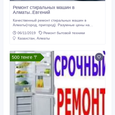
Ремонт стиральных машин в
Алматы..Евгений
Качественный ремонт стиральных машин в
Алматы(город, пригород). Разумные цены на
ремонт.Ремонт производим на дому. Работаем без
06/11/2019
Ремонт бытовой техники
перерыва и выходных (с 8, 00-22, 00).
Казахстан, Алматы
500 тенге 〒