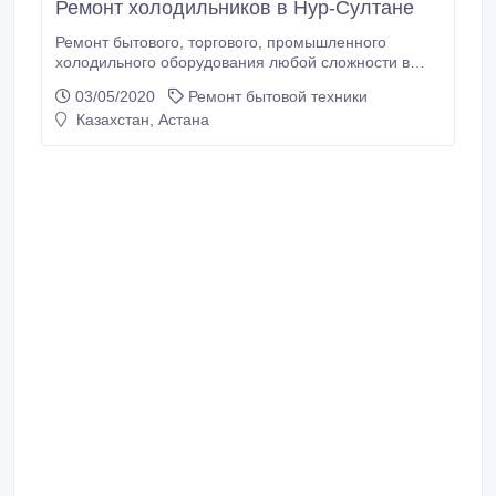
Ремонт холодильников в Нур-Султане
Ремонт бытового, торгового, промышленного
холодильного оборудования любой сложности в
кратчайшие сроки. Мастер со стажем в 20 лет.
03/05/2020
Ремонт бытовой техники
Предоставляю гарантию на выполненную работу.
Казахстан, Астана
Звоните по любым вопросам.