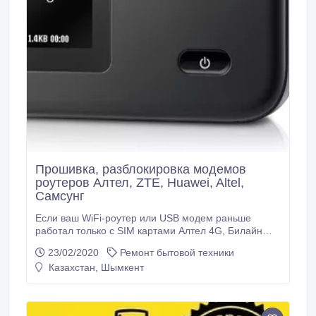
Прошивка, разблокировка модемов
роутеров Алтел, ZTE, Huawei, Altel,
Самсунг
Если ваш WiFi-роутер или USB модем раньше
работал только с SIM картами Алтел 4G, Билайн
или Теле2, то после разблокировки они будут
23/02/2020
Ремонт бытовой техники
работать со всеми SIM картами мобильных
Казахстан, Шымкент
операторов Казахстана, СНГ и зарубежья.
Разблокировка/прошивка роутеров/модемов Altel,
Kcell, Beeline, Tele2 Так же есть возможность
разблокировать обычные USB модемы 3G Цены на