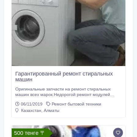
Гарантированный ремонт стиральных
машин
Оригинальные запчасти на ремонт стиральных
машин всех марок.Недорогой ремонт модулей
управления всех типов машин автомат. Работаем
06/11/2019
Ремонт бытовой техники
без перерыва и выходных. Мастер Евгений.
Казахстан, Алматы
500 тенге 〒