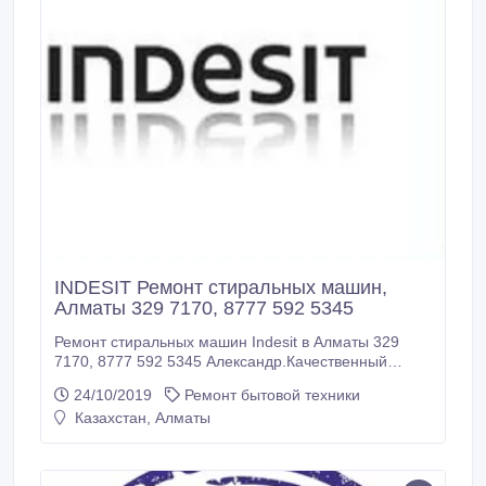
INDESIT Ремонт стиральных машин,
Алматы 329 7170, 8777 592 5345
Ремонт стиральных машин Indesit в Алматы 329
7170, 8777 592 5345 Александр.Качественный
ремонт стиральных машин-автомат Indesit у Вас на
24/10/2019
Ремонт бытовой техники
дому.Оригинальные запчасти от
Казахстан, Алматы
производителя.Гарантия качества и доступные
цены.Производим замену:сливных насосов, тэнов,
клапанов, подшипников, манжет, ремней, ручек
люка, шлангов и др.