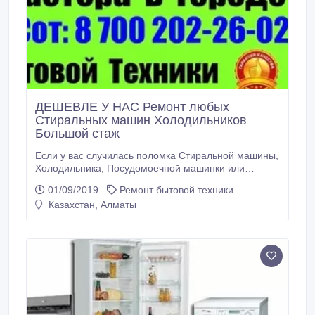
ДЕШЕВЛЕ У НАС Ремонт любых
Стиральных машин Холодильников
Большой стаж
Если у вас случилась поломка Стиральной машины,
Холодильника, Посудомоечной машинки или
Кондиционера и вам срочно требуется
01/09/2019
Ремонт бытовой техники
квалифицированный специалист, который
Казахстан, Алматы
НЕДОРОГО и быстро устранит неисправность.
Можете сразу позвонить нам и не переживать за
свою технику. Мы выполним ремонт любой
сложности, аккуратно и максимально быстро, с
предоставлением официальной ГАРАНТИИ, сроком
до 3 лет.