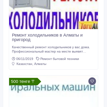
Ремонт холодильников в Алматы и
пригород
Качественный ремонт холодильников у вас дома.
Профессиональный мастер на месте выявят
причину поломки вашего холодильника и устранят в
06/11/2019
Ремонт бытовой техники
кратчайшие сроки. Ваши заявки выполняются день
Казахстан, Алматы
в день. Мы используем только оригинальные
запчасти и марки хладагента. Мы профессионально
занимаемся ремонтом. Время работы без
выходных и перерывов с 8.
500 тенге 〒