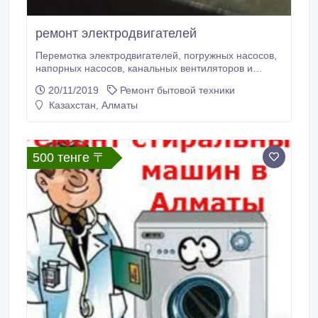
ремонт электродвигателей
Перемотка электродвигателей, погружных насосов,
напорных насосов, канальных вентиляторов и
вытяжек, якорей, электродвигателей с
20/11/2019
Ремонт бытовой техники
компрессоров, немасляных трансформаторов,
Казахстан, Алматы
генераторов бензиновых и дизельных
электростанций, кешеров-моечных станций Karcher
и им подобных, однофазных 220 и трёхфазных 380
вольт электродвигателей.
500 тенге 〒