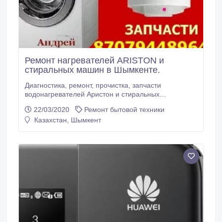
Ремонт нагревателей ARISTON и
стиральных машин в Шымкенте.
Диагностика, ремонт, прочистка, запчасти
водонагревателей Аристон и стиральных
машин.Стаж 20 лет.Вызов бесплатно.Возьму
22/03/2020
Ремонт бытовой техники
нерабочие на зч.Гарантия до 12 месяцев..
Казахстан, Шымкент