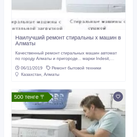
Наилучший ремонт стиральны х машин в
Алматы
Качественный ремонт стиральных машин автомат
по городу Алматы и пригороде... марки Indesit,
Ariston, Lg, Zanussi, Samsung, Ardo, Candy, Kaiser,
06/11/2019
Ремонт бытовой техники
Beko, Hansa, Whirlpool и др. Выезд, гарантия на
Казахстан, Алматы
выполненную работу. Ремонт на дому. Стаж работы
9 лет. Р а б о т а е м б е з п е р е р ы в а и выходных
с 8.
500 тенге 〒